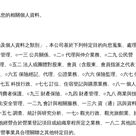
集您的相關個人資料。
及個人資料之類別」，本公司基於下列特定目的向您蒐集、處理
構管理、○一三 公共關係、○二○ 代理與仲介業務、○二九 公民
資管理、○五二 法人或團體對股東、會員（含股東、會員指派之代
、○六五 保險經記、代理、公證業務、○六六 保險監理、○六七
七五 科技行政、○七七 訂位、住宿登記與購票業務、○八一 個
消費者保護、○九三 財產保險、○九四 財產管理、○九八 商業與
出安全管理、一二九 會計與相關服務、一三六 資（通）訊與資料
一五七 調查、統計與研究分析、一七○ 觀光行政、觀光旅館業
其他經營合於營業登記項目或組織章程所定之業務、一八二 其他
所營事業具合理關聯之其他特定目的。