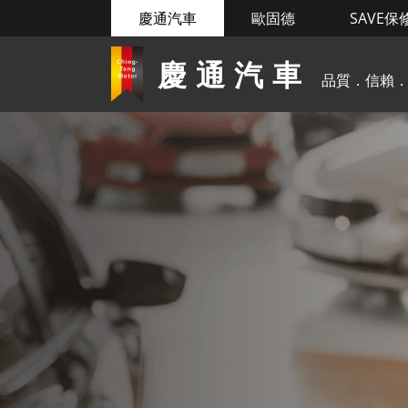
慶通汽車
歐固德
SAVE保
慶通汽車
品質．信賴