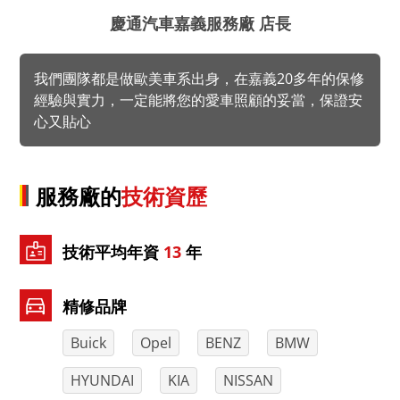
慶通汽車嘉義服務廠 店長
我們團隊都是做歐美車系出身，在嘉義20多年的保修
經驗與實力，一定能將您的愛車照顧的妥當，保證安
心又貼心
服務廠的
技術資歷
技術平均年資
13
年
精修品牌
Buick
Opel
BENZ
BMW
HYUNDAI
KIA
NISSAN