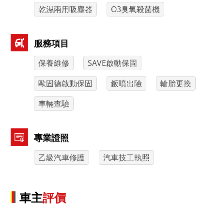
乾濕兩用吸塵器
O3臭氧殺菌機
服務項目
保養維修
SAVE啟動保固
歐固德啟動保固
鈑噴出險
輪胎更換
車輛查驗
專業證照
乙級汽車修護
汽車技工執照
車主
評價