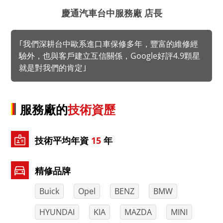
慶通汽車台中服務廠 店長
｢我們深耕台中歐系進口車保修多年，豐富的維修經
驗外，也與客戶建立互信關係，Google好評4.9顆星
就是對我們的肯定｣
服務廠的
技術資歷
技術平均年資
15
年
精修品牌
Buick
Opel
BENZ
BMW
HYUNDAI
KIA
MAZDA
MINI