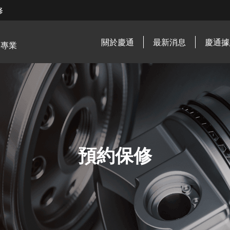
修
關於慶通
最新消息
慶通據
．專業
預約保修