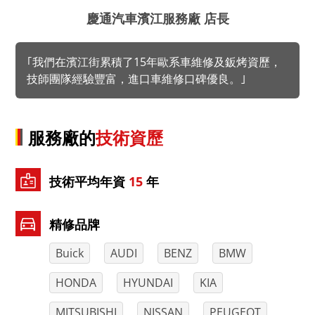
慶通汽車濱江服務廠 店長
｢我們在濱江街累積了15年歐系車維修及鈑烤資歷，
技師團隊經驗豐富，進口車維修口碑優良。｣
服務廠的
技術資歷
技術平均年資
15
年
精修品牌
Buick
AUDI
BENZ
BMW
HONDA
HYUNDAI
KIA
MITSUBISHI
NISSAN
PEUGEOT