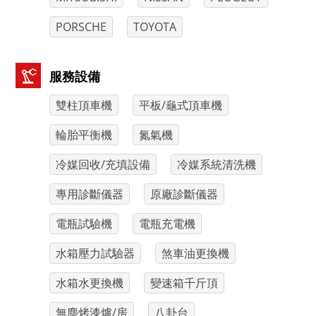
PORSCHE
TOYOTA
服務設備
雙柱頂車機
平板/龜式頂車機
輪胎平衡機
氮氣機
冷媒回收/充填設備
冷媒系統清洗機
專用診斷儀器
原廠診斷儀器
電瓶試驗機
電瓶充電機
水箱壓力試驗器
煞車油更換機
水箱水更換機
變速箱千斤頂
無塵烤漆爐/房
八卦台