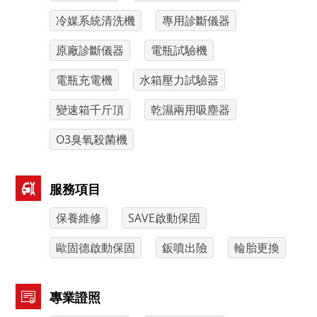
冷媒系統清洗機
專用診斷儀器
原廠診斷儀器
電瓶試驗機
電瓶充電機
水箱壓力試驗器
變速箱千斤頂
乾濕兩用吸塵器
O3臭氧殺菌機
服務項目
保養維修
SAVE啟動保固
歐固德啟動保固
鈑噴出險
輪胎更換
專業證照