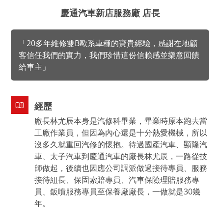
慶通汽車新店服務廠 店長
「20多年維修雙B歐系車種的寶貴經驗，感謝在地顧
客信任我們的實力，我們珍惜這份信賴感並樂意回饋
給車主」
經歷
廠長林尤辰本身是汽修科畢業，畢業時原本跑去當
工廠作業員，但因為內心還是十分熱愛機械，所以
沒多久就重回汽修的懷抱。待過國產汽車、顯隆汽
車、太子汽車到慶通汽車的廠長林尤辰，一路從技
師做起，後續也因應公司調派做過接待專員、服務
接待組長、保固索賠專員、汽車保險理賠服務專
員、鈑噴服務專員至保養廠廠長，一做就是30幾
年。