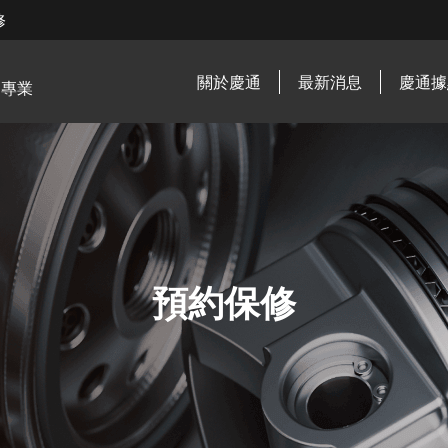
修
關於慶通
最新消息
慶通據
．專業
預約保修