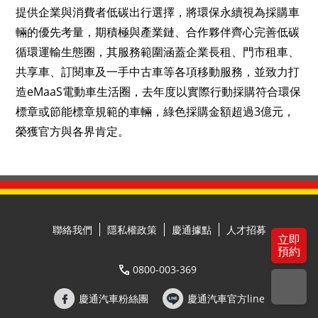
提供企業與消費者低碳出行選擇，將環保永續視為採購車
輛的優先考量，期積極與產業鏈、合作夥伴齊心完善低碳
循環運輸生態圈，其服務範圍涵蓋企業長租、門市租車、
共享車、訂閱車及一手中古車等各項移動服務，並致力打
造eMaaS電動車生活圈，去年度以實際行動採購符合環保
標章或節能標章規範的車輛，綠色採購金額超過3億元，
榮獲官方與各界肯定。
聯絡我們
隱私權政策
慶通據點
人才招募
立即
預約
0800-003-369
慶通汽車粉絲團
慶通汽車官方line