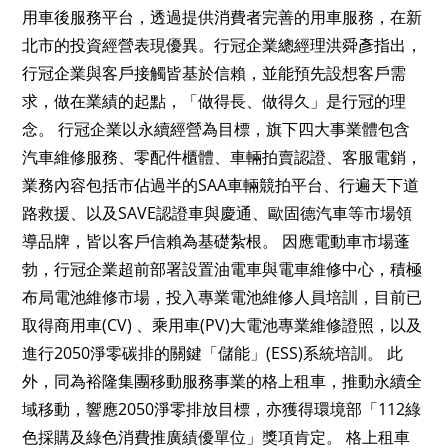
用車後服務平台，透過提供消費者完善的用車服務，在新
北市的投資經營表現優異。行冠企業總經理洪舜彥指出，
行冠企業與客戶接觸皆基於信賴，並能預先設想客戶需
求，做在業績的起點，「做得長、做得久」是行冠的理
念。 行冠企業以永續經營為目標，旗下四大事業體包含
汽車維修服務、零配件櫃體、車輛拍賣認證、客服電銷，
業務內容包括市佔過半的SAA車輛競拍平台、行遍天下道
路救援、以及SAVE認證車與慶通、歐固德汽車等市場領
導品牌，皆以客戶信賴為基礎紮根。 因應電動車市場蓬
勃，行冠企業超前部署設置油電車與電車維修中心，積極
布局電池維修市場，投入專業電池維修人員培訓，目前已
取得商用車(CV) 、乘用車(PV)大電池專業維修證照，以及
進行2050淨零碳排的關鍵「儲能」(ESS)系統培訓。 此
外，同為裕隆集團移動服務事業的格上租車，推動永續全
域移動，響應2050淨零排放目標，亦獲得環境部「112綠
色採購及綠色消費推廣績優單位」獎項肯定。 格上租車