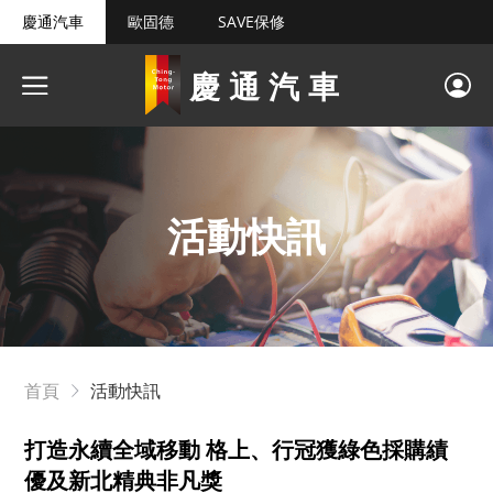
慶通汽車
歐固德
SAVE保修
慶通汽車
活動快訊
首頁
活動快訊
打造永續全域移動 格上、行冠獲綠色採購績
優及新北精典非凡獎