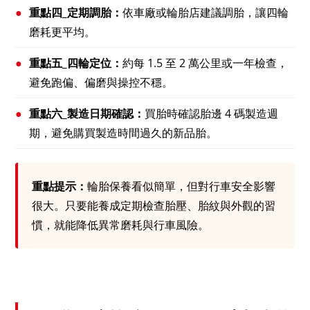
●
重點四_定期調胎：
依車廠或輪胎店建議調胎，讓四輪
磨耗更平均。
●
重點五_四輪定位：
約每 1.5 至 2 萬公里或一年檢查，
避免跑偏、偏磨與操控不穩。
●
重點六_製造日期確認：
買胎時確認胎邊 4 碼製造週
期，避免購買製造時間過久的新品胎。
重點提示：
輪胎保養看似簡單，但對行車安全影響
很大。只要能養成定期檢查胎壓、胎紋與外觀的習
慣，就能降低異常磨耗與行車風險。