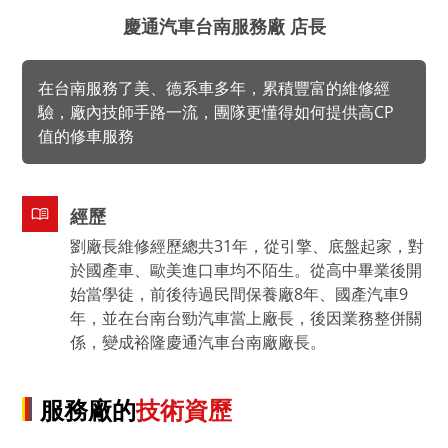
慶通汽車台南服務廠 店長
在台南服務了美、德系車多年，累積豐富的維修經
驗，廠內技師手路一流，團隊更懂得如何提供高CP
值的修車服務
經歷
劉廠長維修經歷總共31年，從引擎、底盤起家，對
於國產車、歐美進口車均不陌生。從高中畢業後開
始當學徒，前後待過民間保養廠8年、國產汽車9
年，並在台南台勁汽車當上廠長，後因業務整併關
係，變成裕隆慶通汽車台南廠廠長。
服務廠的
技術資歷