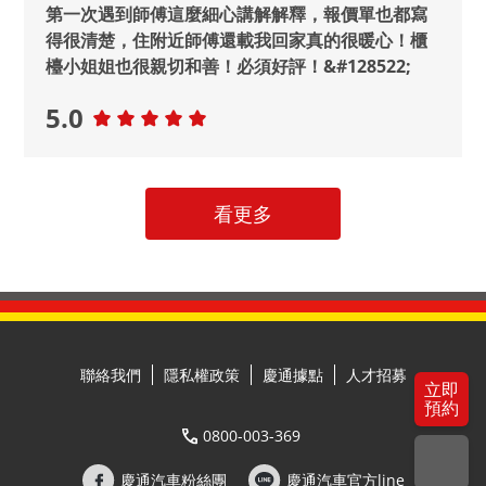
第一次遇到師傅這麼細心講解解釋，報價單也都寫
得很清楚，住附近師傅還載我回家真的很暖心！櫃
檯小姐姐也很親切和善！必須好評！&#128522;
5.0
看更多
聯絡我們
隱私權政策
慶通據點
人才招募
立即
預約
0800-003-369
慶通汽車粉絲團
慶通汽車官方line