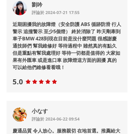
劉吟
評論於 2024-07-21 17:55
近期困擾我的故障燈（安全防護 ABS 循跡防滑 行人
警示 追撞警示 至少5個燈） 終於消除了 昨天剛牽到
車子BMW 428到現在目前是沒什麼問題 很感謝慶
通技師們 幫我維修好 等待過程中 雖然真的有點久
但是重點有幫我處理好 等待一切都是值得的 大家如
果有外匯車 或是進口車 故障燈這方面的困擾 真的
可以給他們維修看看哦！
5.0
小なす
評論於 2024-06-22 09:54
慶通品質 令人放心。服務親切 在地首選。推薦給大