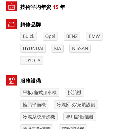
技術平均年資
15
年
精修品牌
Buick
Opel
BENZ
BMW
HYUNDAI
KIA
NISSAN
TOYOTA
服務設備
平板/龜式頂車機
拆胎機
輪胎平衡機
冷媒回收/充填設備
冷媒系統清洗機
專用診斷儀器
原廠診斷儀器
電瓶試驗機